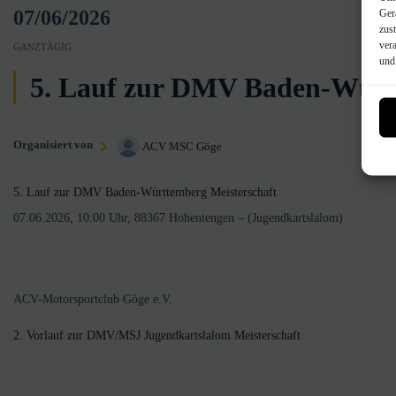
07/06/2026
Ger
zus
ver
GANZTÄGIG
und
5. Lauf zur DMV Baden-Würt
Organisiert von
ACV MSC Göge
5. Lauf zur DMV Baden-Württemberg Meisterschaft
07.06.2026, 10:00 Uhr, 88367 Hohentengen – (Jugendkartslalom)
ACV-Motorsportclub Göge e.V.
2. Vorlauf zur DMV/MSJ Jugendkartslalom Meisterschaft