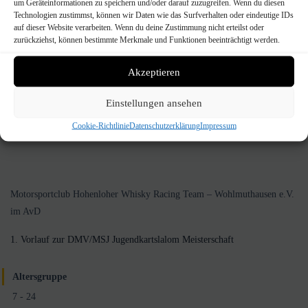
1. Lauf zur DMV Baden-
um Geräteinformationen zu speichern und/oder darauf zuzugreifen. Wenn du diesen
Technologien zustimmst, können wir Daten wie das Surfverhalten oder eindeutige IDs
Württemberg Meisterschaft
auf dieser Website verarbeiten. Wenn du deine Zustimmung nicht erteilst oder
zurückziehst, können bestimmte Merkmale und Funktionen beeinträchtigt werden.
Akzeptieren
Organisiert von
MSC HWRT Wohlmuthausen
Einstellungen ansehen
1. Lauf zur DMV Baden-Württemberg Meisterschaft
Cookie-Richtlinie
Datenschutzerklärung
Impressum
26.04.2026, 10:00 Uhr, Wohlmuthausen – (Jugendkartslalom)
Motorsportclub Hohenloher Whisky Racing Team – Wohlmuthausen e.V.
im AvD
1. Vorlauf zur DMV/MSJ Jugendkartslalom Meisterschaft
Altersgruppe
7 - 24