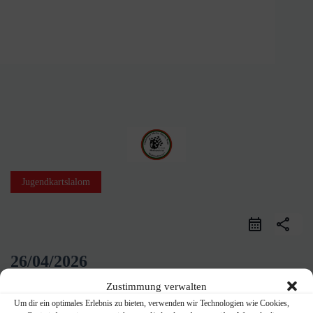
Zum
Inhalt
springen
Jugendkartslalom
share
26/04/2026
GANZTÄGIG
Zustimmung verwalten
Um dir ein optimales Erlebnis zu bieten, verwenden wir Technologien wie Cookies,