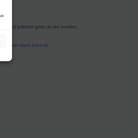
ale
Sie sich jederzeit gerne an uns wenden..
tzsch
ng@mrc-black-forest.de