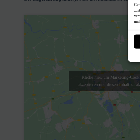
Ger
zus
ver
Anfahrt
& Kontakt
und
Klicke hier, um Marketing-Cooki
akzeptieren und diesen Inhalt zu ak