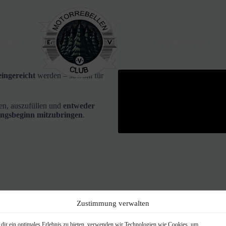
ermine
Wir als Verein
eingereicht
werden – sowohl für
den, auszufüllen und
entweder
ungsbeginn mitzubringen
.
Zustimmung verwalten
ng
Platz 1–3
.
läufe statt.
dir ein optimales Erlebnis zu bieten, verwenden wir Technologien wie Cookies, um