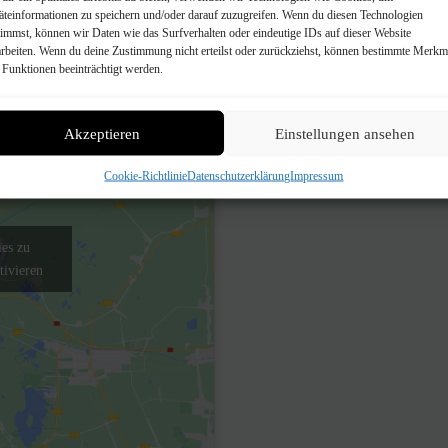
äteinformationen zu speichern und/oder darauf zuzugreifen. Wenn du diesen Technologien
timmst, können wir Daten wie das Surfverhalten oder eindeutige IDs auf dieser Website
arbeiten. Wenn du deine Zustimmung nicht erteilst oder zurückziehst, können bestimmte Merkm
 Funktionen beeinträchtigt werden.
Sollten Sie Fragen haben, können 
Veranstaltungsleiter:
Volker Api
Akzeptieren
Einstellungen ansehen
E-Mail für Nennungen:
anmeldu
Cookie-Richtlinie
Datenschutzerklärung
Impressum
es zu
tivieren