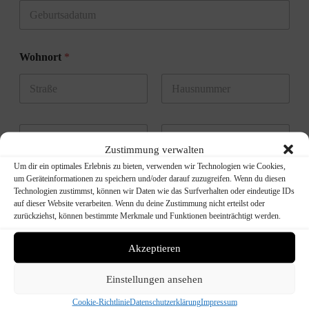
Wohnort
*
Vorname
Nachname
W
o
Zustimmung verwalten
h
Vorname
Nachname
Um dir ein optimales Erlebnis zu bieten, verwenden wir Technologien wie Cookies,
n
um Geräteinformationen zu speichern und/oder darauf zuzugreifen. Wenn du diesen
Email
*
o
Technologien zustimmst, können wir Daten wie das Surfverhalten oder eindeutige IDs
r
auf dieser Website verarbeiten. Wenn du deine Zustimmung nicht erteilst oder
t
zurückziehst, können bestimmte Merkmale und Funktionen beeinträchtigt werden.
(
k
*
o
Akzeptieren
Lizenzangaben
*
u
p
n
i
Einstellungen ansehen
d
e
W
r
Cookie-Richtlinie
Datenschutzerklärung
Impressum